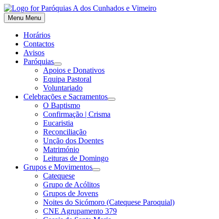
Skip
to
Menu
Menu
content
Horários
Contactos
Avisos
Paróquias
Show
Apoios e Donativos
sub
Equipa Pastoral
menu
Voluntariado
Celebrações e Sacramentos
Show
O Baptismo
sub
Confirmação | Crisma
menu
Eucaristia
Reconciliação
Unção dos Doentes
Matrimónio
Leituras de Domingo
Grupos e Movimentos
Show
Catequese
sub
Grupo de Acólitos
menu
Grupos de Jovens
Noites do Sicómoro (Catequese Paroquial)
CNE Agrupamento 379