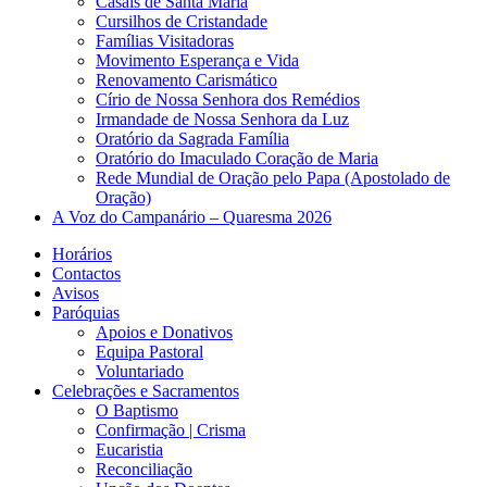
Casais de Santa Maria
Cursilhos de Cristandade
Famílias Visitadoras
Movimento Esperança e Vida
Renovamento Carismático
Círio de Nossa Senhora dos Remédios
Irmandade de Nossa Senhora da Luz
Oratório da Sagrada Família
Oratório do Imaculado Coração de Maria
Rede Mundial de Oração pelo Papa (Apostolado de
Oração)
A Voz do Campanário – Quaresma 2026
Horários
Contactos
Avisos
Paróquias
Apoios e Donativos
Equipa Pastoral
Voluntariado
Celebrações e Sacramentos
O Baptismo
Confirmação | Crisma
Eucaristia
Reconciliação