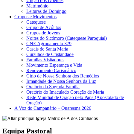
Unção dos Doentes
Matrimónio
Leituras de Domingo
Grupos e Movimentos
Catequese
Grupo de Acólitos
Grupos de Jovens
Noites do Sicómoro (Catequese Paroquial)
CNE Agrupamento 379
Casais de Santa Maria
Cursilhos de Cristandade
Famílias Visitadoras
Movimento Esperança e Vida
Renovamento Carismático
Círio de Nossa Senhora dos Remédios
Irmandade de Nossa Senhora da Luz
Oratório da Sagrada Família
Oratório do Imaculado Coração de Maria
Rede Mundial de Oração pelo Papa (Apostolado de
Oração)
A Voz do Campanário – Quaresma 2026
Equipa Pastoral