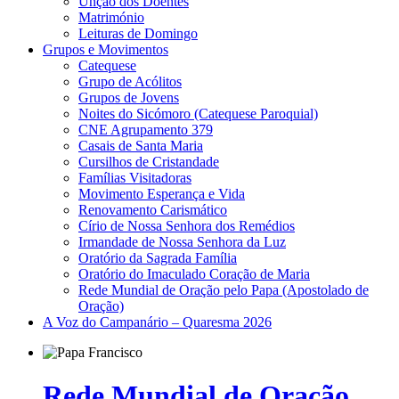
Unção dos Doentes
Matrimónio
Leituras de Domingo
Grupos e Movimentos
Catequese
Grupo de Acólitos
Grupos de Jovens
Noites do Sicómoro (Catequese Paroquial)
CNE Agrupamento 379
Casais de Santa Maria
Cursilhos de Cristandade
Famílias Visitadoras
Movimento Esperança e Vida
Renovamento Carismático
Círio de Nossa Senhora dos Remédios
Irmandade de Nossa Senhora da Luz
Oratório da Sagrada Família
Oratório do Imaculado Coração de Maria
Rede Mundial de Oração pelo Papa (Apostolado de
Oração)
A Voz do Campanário – Quaresma 2026
Rede Mundial de Oração