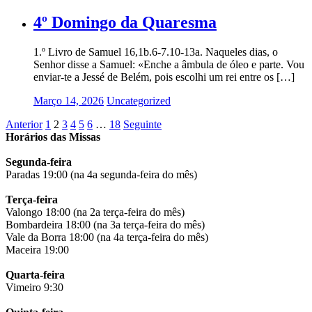
4º Domingo da Quaresma
1.º Livro de Samuel 16,1b.6-7.10-13a. Naqueles dias, o
Senhor disse a Samuel: «Enche a âmbula de óleo e parte. Vou
enviar-te a Jessé de Belém, pois escolhi um rei entre os […]
Março 14, 2026
Uncategorized
Paginação
Anterior
1
2
3
4
5
6
…
18
Seguinte
Horários das Missas
dos
conteúdos
Segunda-feira
Paradas 19:00 (na 4a segunda-feira do mês)
Terça-feira
Valongo 18:00 (na 2a terça-feira do mês)
Bombardeira 18:00 (na 3a terça-feira do mês)
Vale da Borra 18:00 (na 4a terça-feira do mês)
Maceira 19:00
Quarta-feira
Vimeiro 9:30