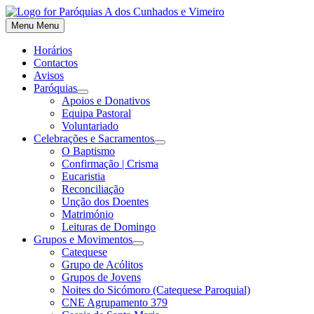
Skip
to
Menu
Menu
content
Horários
Contactos
Avisos
Paróquias
Show
Apoios e Donativos
sub
Equipa Pastoral
menu
Voluntariado
Celebrações e Sacramentos
Show
O Baptismo
sub
Confirmação | Crisma
menu
Eucaristia
Reconciliação
Unção dos Doentes
Matrimónio
Leituras de Domingo
Grupos e Movimentos
Show
Catequese
sub
Grupo de Acólitos
menu
Grupos de Jovens
Noites do Sicómoro (Catequese Paroquial)
CNE Agrupamento 379