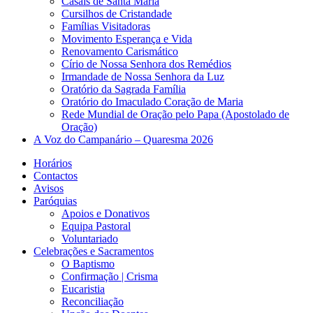
Casais de Santa Maria
Cursilhos de Cristandade
Famílias Visitadoras
Movimento Esperança e Vida
Renovamento Carismático
Círio de Nossa Senhora dos Remédios
Irmandade de Nossa Senhora da Luz
Oratório da Sagrada Família
Oratório do Imaculado Coração de Maria
Rede Mundial de Oração pelo Papa (Apostolado de
Oração)
A Voz do Campanário – Quaresma 2026
Horários
Contactos
Avisos
Paróquias
Apoios e Donativos
Equipa Pastoral
Voluntariado
Celebrações e Sacramentos
O Baptismo
Confirmação | Crisma
Eucaristia
Reconciliação