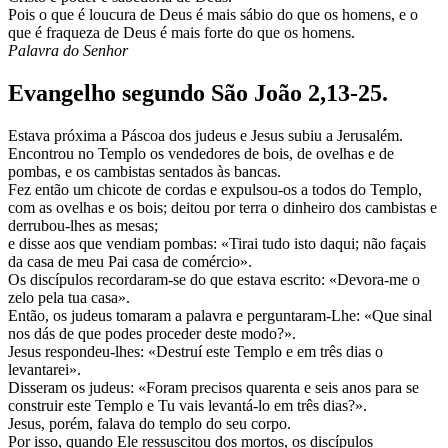
Pois o que é loucura de Deus é mais sábio do que os homens, e o
que é fraqueza de Deus é mais forte do que os homens.
Palavra do Senhor
Evangelho segundo São João 2,13-25.
Estava próxima a Páscoa dos judeus e Jesus subiu a Jerusalém.
Encontrou no Templo os vendedores de bois, de ovelhas e de
pombas, e os cambistas sentados às bancas.
Fez então um chicote de cordas e expulsou-os a todos do Templo,
com as ovelhas e os bois; deitou por terra o dinheiro dos cambistas e
derrubou-lhes as mesas;
e disse aos que vendiam pombas: «Tirai tudo isto daqui; não façais
da casa de meu Pai casa de comércio».
Os discípulos recordaram-se do que estava escrito: «Devora-me o
zelo pela tua casa».
Então, os judeus tomaram a palavra e perguntaram-Lhe: «Que sinal
nos dás de que podes proceder deste modo?».
Jesus respondeu-lhes: «Destruí este Templo e em três dias o
levantarei».
Disseram os judeus: «Foram precisos quarenta e seis anos para se
construir este Templo e Tu vais levantá-lo em três dias?».
Jesus, porém, falava do templo do seu corpo.
Por isso, quando Ele ressuscitou dos mortos, os discípulos