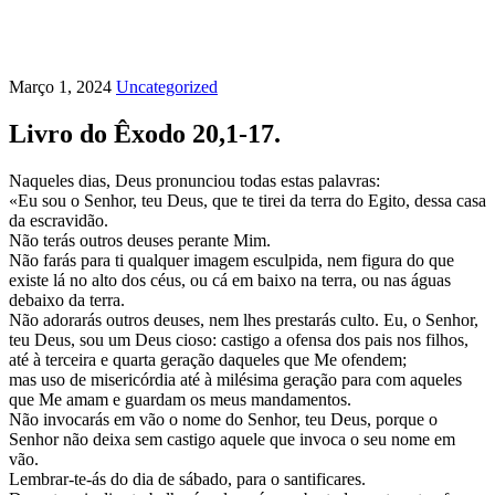
Março 1, 2024
Uncategorized
Livro do Êxodo 20,1-17.
Naqueles dias, Deus pronunciou todas estas palavras:
«Eu sou o Senhor, teu Deus, que te tirei da terra do Egito, dessa casa
da escravidão.
Não terás outros deuses perante Mim.
Não farás para ti qualquer imagem esculpida, nem figura do que
existe lá no alto dos céus, ou cá em baixo na terra, ou nas águas
debaixo da terra.
Não adorarás outros deuses, nem lhes prestarás culto. Eu, o Senhor,
teu Deus, sou um Deus cioso: castigo a ofensa dos pais nos filhos,
até à terceira e quarta geração daqueles que Me ofendem;
mas uso de misericórdia até à milésima geração para com aqueles
que Me amam e guardam os meus mandamentos.
Não invocarás em vão o nome do Senhor, teu Deus, porque o
Senhor não deixa sem castigo aquele que invoca o seu nome em
vão.
Lembrar-te-ás do dia de sábado, para o santificares.