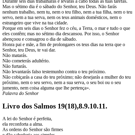
Durante seis dias trabalharás e levarás a cabo todas as tuas tarefas.
Mas o sétimo dia é o sábado do Senhor, teu Deus. Não farás
nenhum trabalho, nem tu, nem o teu filho, nem a tua filha, nem o teu
servo, nem a tua serva, nem os teus animais domésticos, nem o
estrangeiro que vive na tua cidade.
Porque em seis dias o Senhor fez o céu, a Terra, o mar e tudo o que
eles contêm; mas no sétimo dia descansou. Por isso, o Senhor
abençoou e consagrou o dia de sábado.
Honra pai e mãe, a fim de prolongares os teus dias na terra que o
Senhor, teu Deus, te vai dar.
Não matarás.
Não cometerás adultério.
Não furtarás.
Não levantarás falso testemunho contra o teu próximo.
Não cobiçarás a casa do teu próximo; não desejarás a mulher do teu
próximo, nem o seu servo, nem a sua serva, o seu boi ou o seu
jumento, nem coisa alguma que lhe pertença».
Palavra do Senhor
Livro dos Salmos 19(18),8.9.10.11.
A lei do Senhor é perfeita,
ela reconforta a alma.
As ordens do Senhor são firmes
e dão sabedoria aos simples.