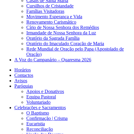
Casais de Santa Maria
Cursilhos de Cristandade
Famílias Visitadoras
Movimento Esperança e Vida
Renovamento Carismático
Círio de Nossa Senhora dos Remédios
Irmandade de Nossa Senhora da Luz
Oratório da Sagrada Família
Oratório do Imaculado Coração de Maria
Rede Mundial de Oração pelo Papa (Apostolado de
Oração)
A Voz do Campanário – Quaresma 2026
Horários
Contactos
Avisos
Paróquias
Apoios e Donativos
Equipa Pastoral
Voluntariado
Celebrações e Sacramentos
O Baptismo
Confirmação | Crisma
Eucaristia
Reconciliação