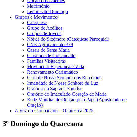
Unção dos Doentes
Matrimónio
Leituras de Domingo
Grupos e Movimentos
Catequese
Grupo de Acólitos
Grupos de Jovens
Noites do Sicómoro (Catequese Paroquial)
CNE Agrupamento 379
Casais de Santa Maria
Cursilhos de Cristandade
Famílias Visitadoras
Movimento Esperança e Vida
Renovamento Carismático
Círio de Nossa Senhora dos Remédios
Irmandade de Nossa Senhora da Luz
Oratório da Sagrada Família
Oratório do Imaculado Coração de Maria
Rede Mundial de Oração pelo Papa (Apostolado de
Oração)
A Voz do Campanário – Quaresma 2026
3º Domingo da Quaresma