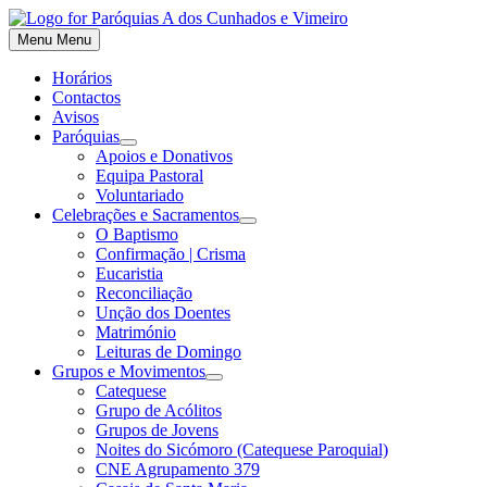
Skip
to
Menu
Menu
content
Horários
Contactos
Avisos
Paróquias
Show
Apoios e Donativos
sub
Equipa Pastoral
menu
Voluntariado
Celebrações e Sacramentos
Show
O Baptismo
sub
Confirmação | Crisma
menu
Eucaristia
Reconciliação
Unção dos Doentes
Matrimónio
Leituras de Domingo
Grupos e Movimentos
Show
Catequese
sub
Grupo de Acólitos
menu
Grupos de Jovens
Noites do Sicómoro (Catequese Paroquial)
CNE Agrupamento 379